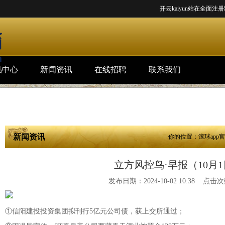
开云kaiyun站在全面注册制开启
品中心
新闻资讯
在线招聘
联系我们
新闻资讯
你的位置：
滚球app
立方风控鸟·早报（10月
发布日期：2024-10-02 10:38 点击次
①信阳建投投资集团拟刊行5亿元公司债，获上交所通过；