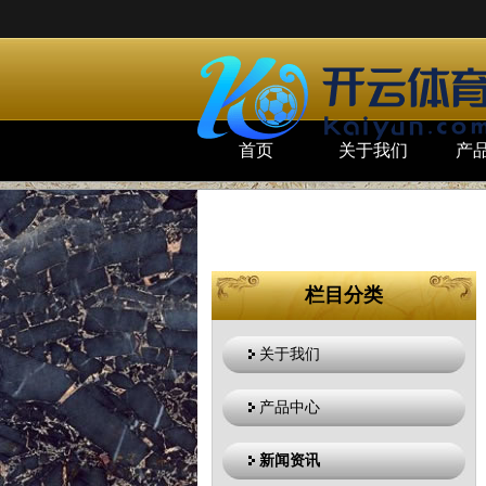
首页
关于我们
产
栏目分类
关于我们
产品中心
新闻资讯