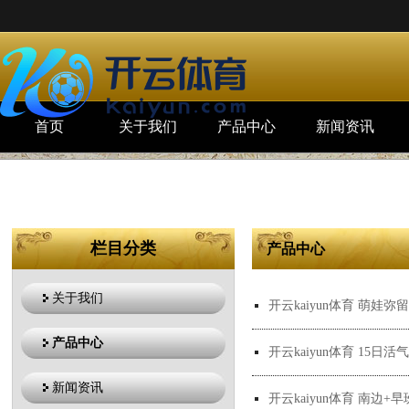
首页
关于我们
产品中心
新闻资讯
栏目分类
产品中心
关于我们
开云kaiyun体育 ​萌
产品中心
开云kaiyun体育 1
新闻资讯
开云kaiyun体育 南