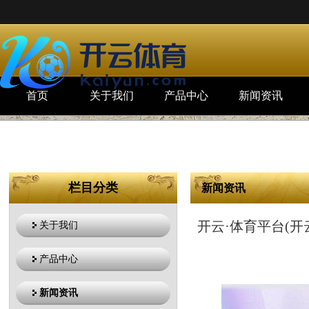
开
首页
关于我们
产品中心
新闻资讯
栏目分类
新闻资讯
你的位置：
滚球app官网
>
新闻
开云·体育平台(开
关于我们
网
产品中心
新闻资讯