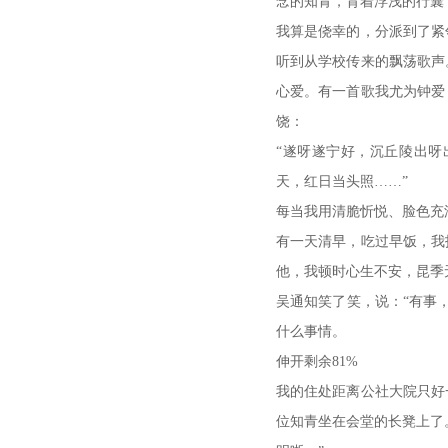
念的知青，背着浮浅的行囊
我算是侥幸的，分派到了紧
听到从学校传来的飘荡歌声
心爱。有一首歌我尤为钟爱
饶：
“遂呀遂宁好，沉丘陵出
天，红日当头照……”
每当我用清脆忻悦、脸色充
有一天清早，吃过早饭，我
他，我顿时心生不安，昆季
吴通知笑了笑，说：“有事
什么事情。
伸开剩余81%
我的住处距离公社大院只好
位知青坐在会堂的长凳上了