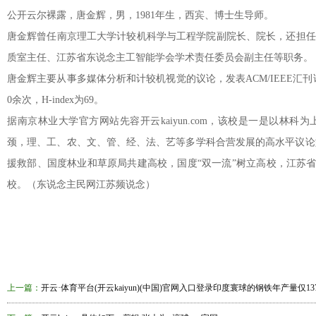
公开云尔裸露，唐金辉，男，1981年生，西宾、博士生导师。
唐金辉曾任南京理工大学计较机科学与工程学院副院长、院长，还担任
质室主任、江苏省东说念主工智能学会学术责任委员会副主任等职务。
唐金辉主要从事多媒体分析和计较机视觉的议论，发表ACM/IEEE汇刊论
0余次，H-index为69。
据南京林业大学官方网站先容开云kaiyun.com，该校是一是以林
颈，理、工、农、文、管、经、法、艺等多学科合营发展的高水平议论
援救部、国度林业和草原局共建高校，国度“双一流”树立高校，江苏
校。（东说念主民网江苏频说念）
上一篇：
开云·体育平台(开云kaiyun)(中国)官网入口登录印度寰球的钢铁年产量仅13