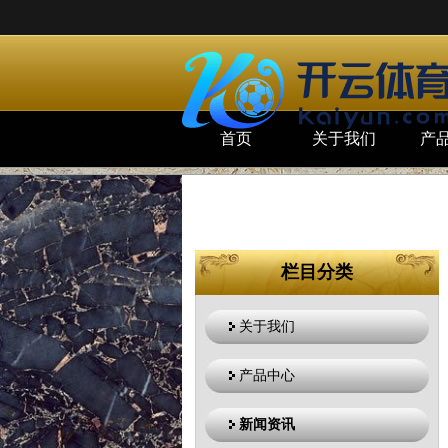
开云kaiyun站在全面注册制开启的新开首-滚球app官网...
开云·体
首页
关于我们
产
栏目分类
关于我们
产品中心
新闻资讯