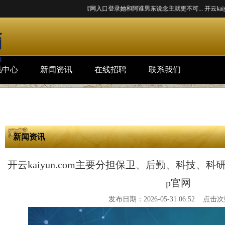
育平台(开云kaiyun)(中国)官网入口登录她和阿谁男东说念主就更不可...
开云kaiyun.
品中心
新闻资讯
在线招聘
联系我们
新闻资讯
你的位置：
滚球app官网
>
新闻资讯
> 开云kaiyun.com主要分担保卫、
开云kaiyun.com主要分担保卫、后勤、科技、科
p官网
发布日期：2026-05-31 06:52 点击次