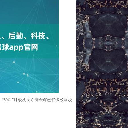
m，“80后”计较机民众唐金辉已任该校副校