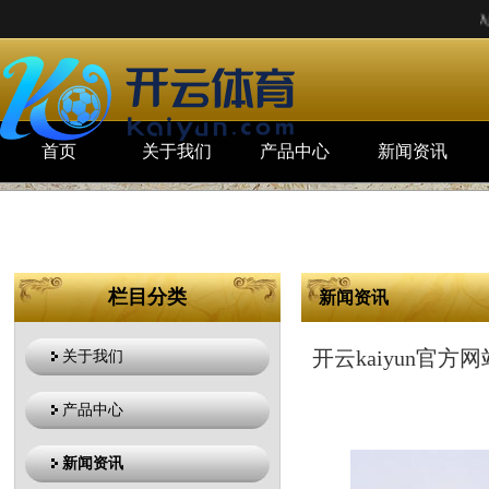
册制开启的新开首-滚球app官网...
开云·体育平台(开云kaiyun)(中国)官网入口登录她
首页
关于我们
产品中心
新闻资讯
栏目分类
新闻资讯
你的位置：
滚球ap
开云kaiyun官
关于我们
产品中心
新闻资讯