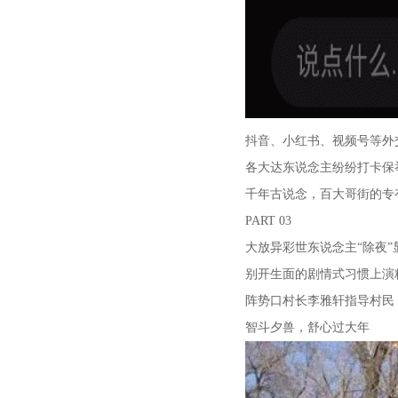
抖音、小红书、视频号等外
各大达东说念主纷纷打卡保
千年古说念，百大哥街的专
PART 03
大放异彩世东说念主“除夜”
别开生面的剧情式习惯上演
阵势口村长李雅轩指导村民
智斗夕兽，舒心过大年