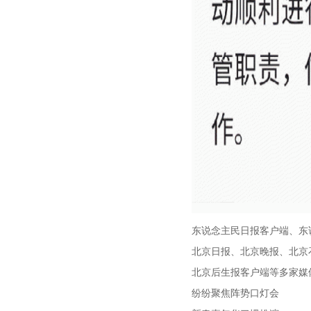
东说念主民日报客户端、东
北京日报、北京晚报、北京
北京后生报客户端等多家媒
纷纷聚焦阵势口灯会