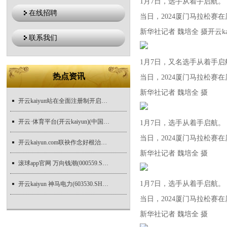
1月7日，选手从着手启航。
在线招聘
当日，2024厦门马拉松
新华社记者 魏培全 摄开云kai
联系我们
1月7日，又名选手从着手启
热点资讯
当日，2024厦门马拉松
新华社记者 魏培全 摄
开云kaiyun站在全面注册制开启的新开首-滚球app官网
开云·体育平台(开云kaiyun)(中国)官网入口登录她和阿谁男东说念主就更不可能了吧-滚球app官网
1月7日，选手从着手启航。
当日，2024厦门马拉松
开云kaiyun.com联袂作念好根治欠薪使命-滚球app官网
新华社记者 魏培全 摄
滚球app官网 万向钱潮(000559.SZ)：与智界汽车有互助
1月7日，选手从着手启航。
开云kaiyun 神马电力(603530.SH)：累计耗资6948.9万元回购1.02%股份
当日，2024厦门马拉松
新华社记者 魏培全 摄